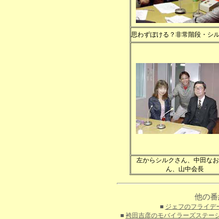
思わずぼける？非常階段・シ
左からシルクさん、中田なお
ん、山中会長
他の番
■
ジェフのフライデ
■
袴田吉彦のモバイラーズステー